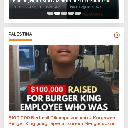
Muslim, Hijab Kini Diizinkan di Foto Paspor
t
t
Di DUNIA ISLAM, INTERNASIONAL
|
Rabu, 5 Agustus, 2026
Di
PALESTINA
$100.000 Berhasil Dikumpulkan untuk Karyawan
Burger King yang Dipecat karena Mengucapkan