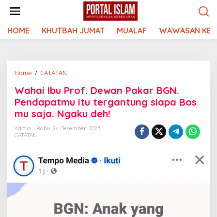
Lewati
ke
konten
HOME
KHUTBAH JUMAT
MUALAF
WAWASAN KEI
Wahai
Home
/
CATATAN
Ibu
Wahai Ibu Prof. Dewan Pakar BGN.
Prof.
Pendapatmu itu tergantung siapa Bos
Dewan
Pakar
mu saja. Ngaku deh!
BGN.
Admin
Rabu, 24 Desember, 2025
Pendapatmu
CATATAN
itu
tergantung
siapa
Bos
mu
saja.
Ngaku
deh!