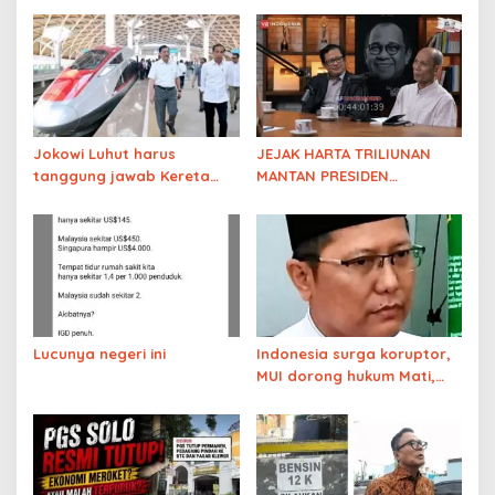
Jokowi Luhut harus
JEJAK HARTA TRILIUNAN
tanggung jawab Kereta
MANTAN PRESIDEN
Cepat
DIBONGKAR! Diskusi
Pengamat soal
Kejanggalan Harta
Keluarga Solo
Lucunya negeri ini
Indonesia surga koruptor,
MUI dorong hukum Mati,
Prabowo punya nyali?