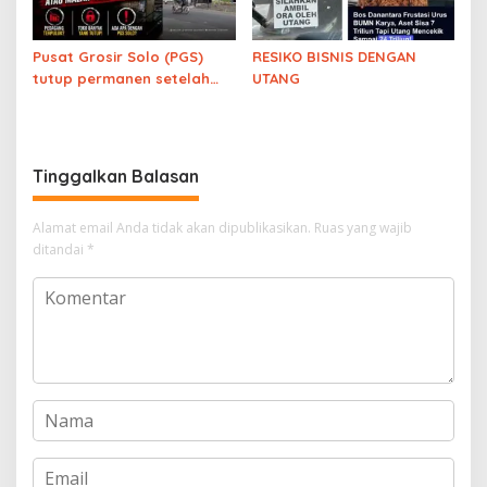
Pusat Grosir Solo (PGS)
RESIKO BISNIS DENGAN
tutup permanen setelah
UTANG
beroperasi selama 21
tahun. Ekonomi meroket?
Tinggalkan Balasan
Alamat email Anda tidak akan dipublikasikan.
Ruas yang wajib
ditandai
*