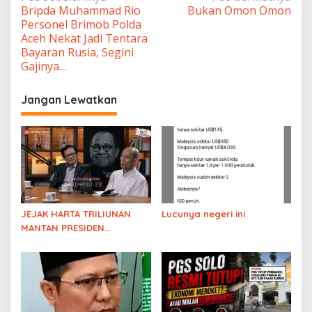
Bripda Muhammad Rio
Bukan Omon Omon
pos
Personel Brimob Polda
Aceh Nekat Jadi Tentara
Bayaran Rusia, Segini
Gajinya…
Jangan Lewatkan
JEJAK HARTA TRILIUNAN
Lucunya negeri ini
MANTAN PRESIDEN
DIBONGKAR! Diskusi
Pengamat soal
Kejanggalan Harta
Keluarga Solo