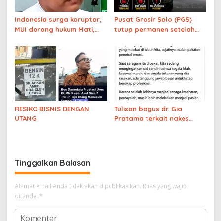
Indonesia surga koruptor,
Pusat Grosir Solo (PGS)
MUI dorong hukum Mati,
tutup permanen setelah
Prabowo punya nyali?
beroperasi selama 21
tahun. Ekonomi meroket?
RESIKO BISNIS DENGAN
Tulisan bagus dr. Gia
UTANG
Pratama terkait nakes
yang membully pasien
BPJS
Tinggalkan Balasan
Alamat email Anda tidak akan dipublikasikan.
Ruas yang wajib
ditandai
*