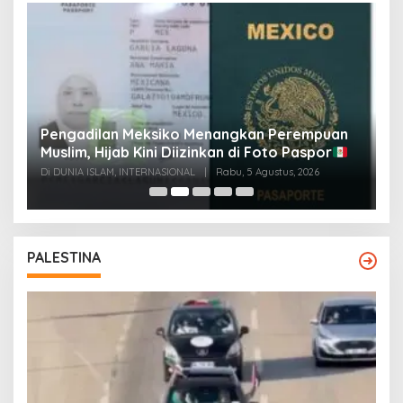
Pengadilan Meksiko Menangkan Perempuan
P
Muslim, Hijab Kini Diizinkan di Foto Paspor
t
t
Di DUNIA ISLAM, INTERNASIONAL
|
Rabu, 5 Agustus, 2026
Di
PALESTINA