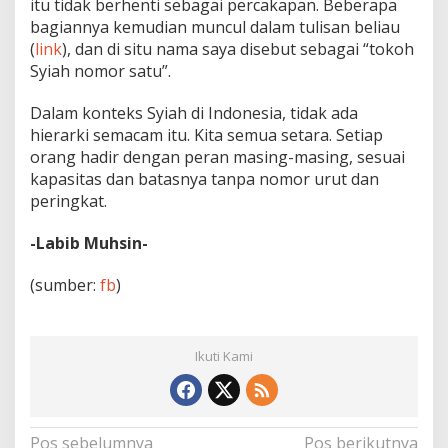
itu tidak berhenti sebagai percakapan. Beberapa
bagiannya kemudian muncul dalam tulisan beliau
(
link
), dan di situ nama saya disebut sebagai “tokoh
Syiah nomor satu”.
Dalam konteks Syiah di Indonesia, tidak ada
hierarki semacam itu. Kita semua setara. Setiap
orang hadir dengan peran masing-masing, sesuai
kapasitas dan batasnya tanpa nomor urut dan
peringkat.
-Labib Muhsin-
(sumber:
fb
)
Ikuti Kami
Navigasi
Pos sebelumnya
Pos berikutnya