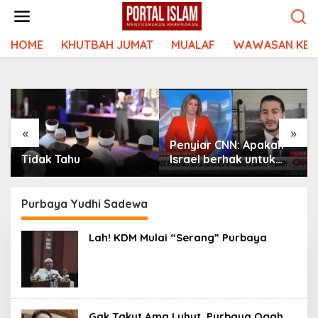
Lewati
ke
konten
HOME
KHUTBAH JUMAT
MUALAF
WAWASAN KEI
«
»
Penyiar CNN: Apakah
Tidak Tahu
Israel berhak untuk
eksis? Abdul El-Sayed
kasih jawaban
MAKJLEB
Purbaya Yudhi Sadewa
Lah! KDM Mulai “Serang” Purbaya
Gak Takut Ama Luhut, Purbaya Ogah