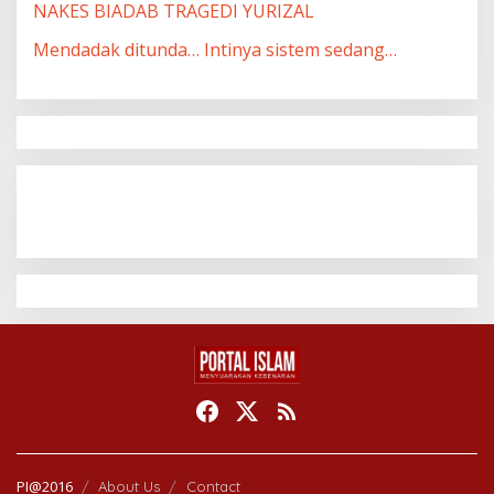
NAKES BIADAB TRAGEDI YURIZAL
Mendadak ditunda… Intinya sistem sedang…
PI@2016
About Us
Contact