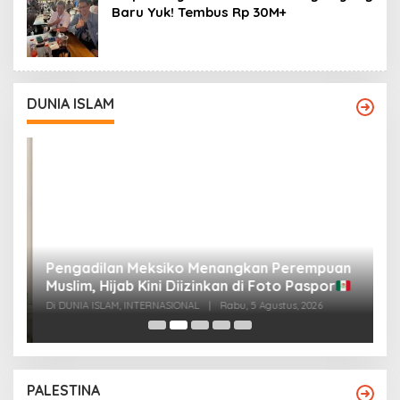
Baru Yuk! Tembus Rp 30M+
DUNIA ISLAM
Pengadilan Meksiko Menangkan Perempuan
P
Muslim, Hijab Kini Diizinkan di Foto Paspor
t
t
Di DUNIA ISLAM, INTERNASIONAL
|
Rabu, 5 Agustus, 2026
Di
PALESTINA