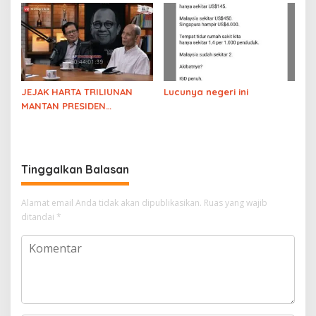
JEJAK HARTA TRILIUNAN
Lucunya negeri ini
MANTAN PRESIDEN
DIBONGKAR! Diskusi
Pengamat soal
Kejanggalan Harta
Keluarga Solo
Tinggalkan Balasan
Alamat email Anda tidak akan dipublikasikan.
Ruas yang wajib
ditandai
*