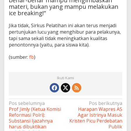
benar-benar mampu mengimbaskan
materi, bukan yang mampu melakukan
ice breaking!”
Jika tidak, Sirkus Pelatihan ini akan terus menjadi
pertunjukan lucu yang menghibur para pelakunya,
tapi sama sekali tidak meningkatkan kualitas
penontonnya (yaitu, para siswa kita).
(sumber:
fb
)
Ikuti Kami
Navigasi
Pos sebelumnya
Pos berikutnya
Prof Jimly (Ketua Komisi
Harapan Wapres AS
pos
Reformasi Polri):
Agar Istrinya Masuk
Substansi Ijazahnya
Kristen Picu Perdebatan
harus dibuktikan
Publik