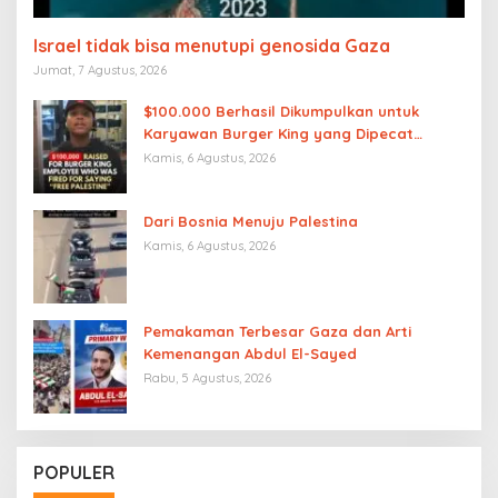
Israel tidak bisa menutupi genosida Gaza
Jumat, 7 Agustus, 2026
$100.000 Berhasil Dikumpulkan untuk
Karyawan Burger King yang Dipecat
karena Mengucapkan “Free Palestine”
Kamis, 6 Agustus, 2026
Dari Bosnia Menuju Palestina
Kamis, 6 Agustus, 2026
Pemakaman Terbesar Gaza dan Arti
Kemenangan Abdul El-Sayed
Rabu, 5 Agustus, 2026
POPULER