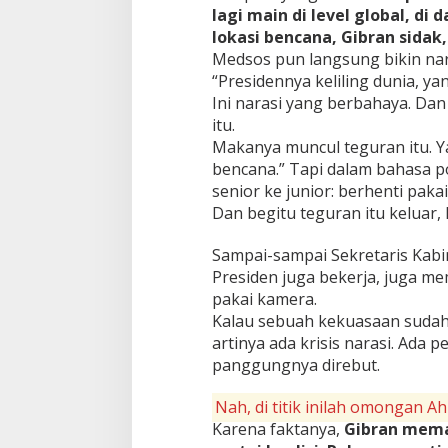
lagi main di level global, di
lokasi bencana, Gibran sidak
Medsos pun langsung bikin nara
“Presidennya keliling dunia, ya
Ini narasi yang berbahaya. D
itu.
Makanya muncul teguran itu. Ya
bencana.” Tapi dalam bahasa pol
senior ke junior: berhenti pak
Dan begitu teguran itu keluar, k
Sampai-sampai Sekretaris Kabin
Presiden juga bekerja, juga 
pakai kamera.
Kalau sebuah kekuasaan sudah 
artinya ada krisis narasi. Ada
panggungnya direbut.
Nah, di titik inilah omongan Ah
Karena faktanya,
Gibran mema