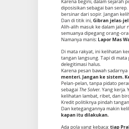
Karena begini, dalam sejarah po
diposisikan sebagai ban serep.
bersinar dari sopir. Jangan kel
Dan di titik ini,
Gibran jelas-je
Alih-alih masuk ke dalam jalur
semuanya dipegang orang-orang
Namanya manis:
Lapor Mas Wa
Di mata rakyat, ini kelihatan k
tangan langsung. Tapi di mata p
delegitimasi halus.
Karena pesan bawah sadarnya 
menteri. Jangan ke sistem. K
Pelan-pelan, tanpa pidato per
sebagai
The Solver.
Yang kerja. 
kelihatan lambat, ribet, dan bi
Kredit politiknya pindah tangan
Dan ketegangannya makin kelih
kapan itu dilakukan.
Ada pola yang kebaca:
tiap Pra