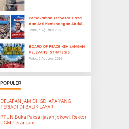
Pemakaman Terbesar Gaza
dan Arti Kemenangan Abdul
El-Sayed
Rabu, 5 Agustus, 2026
BOARD OF PEACE KEHILANGAN
RELEVANSI STRATEGIS
Rabu, 5 Agustus, 2026
POPULER
DELAPAN JAM DI IGD, APA YANG
TERJADI DI BALIK LAYAR
PTUN Buka Paksa Ijazah Jokowi, Rektor
UGM Terancam…