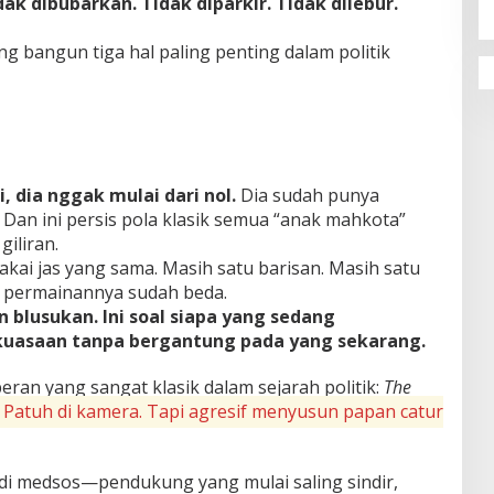
dak dibubarkan. Tidak diparkir. Tidak dilebur.
ang bangun tiga hal paling penting dalam politik
, dia nggak mulai dari nol.
Dia sudah punya
i. Dan ini persis pola klasik semua “anak mahkota”
iliran.
kai jas yang sama. Masih satu barisan. Masih satu
, permainannya sudah beda.
in blusukan. Ini soal siapa yang sedang
asaan tanpa bergantung pada yang sekarang.
peran yang sangat klasik dalam sejarah politik:
The
 Patuh di kamera. Tapi agresif menyusun papan catur
 di medsos—pendukung yang mulai saling sindir,