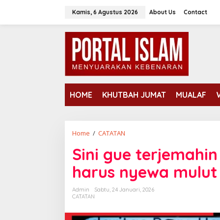
Lewati
Kamis, 6 Agustus 2026
About Us
Contact
ke
konten
HOME
KHUTBAH JUMAT
MUALAF
Sini
Home
/
CATATAN
gue
Sini gue terjemahi
terjemahin
kepanikan
harus nyewa mulut
Gibran
sampai
Admin
Sabtu, 24 Januari, 2026
harus
CATATAN
nyewa
mulut