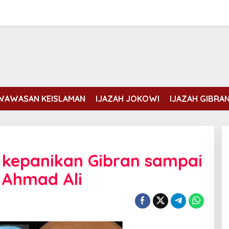
WAWASAN KEISLAMAN
IJAZAH JOKOWI
IJAZAH GIBRA
n kepanikan Gibran sampai
 Ahmad Ali
Erdogan dan Mohammed bin
Salman membahas kondisi Gaza
Di DUNIA ISLAM
|
Rabu, 5 Agustus, 2026