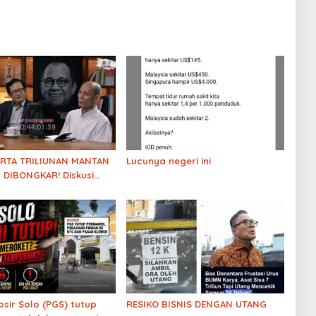
ARTA TRILIUNAN MANTAN
Lucunya negeri ini
 DIBONGKAR! Diskusi
 soal Kejanggalan
luarga Solo
osir Solo (PGS) tutup
RESIKO BISNIS DENGAN UTANG