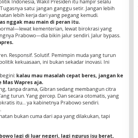
litik Indonesia, Wakil Presiden itu hampir selalu
 Tugasnya satu: jangan ganggu setir. Jangan lebih
ihatan lebih kerja dari yang pegang kemudi.
las nggak mau main di peran itu.
 normal—lewat kementerian, lewat birokrasi yang
nya Prabowo—dia bikin jalur sendiri. Jalur bypass.
pres.
eren. Responsif. Solutif. Pemimpin muda yang turun
olitik kekuasaan, ini bukan sekadar inovasi. Ini
begini:
kalau mau masalah cepat beres, jangan ke
e Mas Wapres aja.
ang, tanpa drama, Gibran sedang membangun citra
Yang turun. Yang gercep. Dan secara otomatis, yang
rokratis itu… ya kabinetnya Prabowo sendiri.
.
atan bukan cuma dari apa yang dilakukan, tapi
bowo lagi di luar negeri, lagi ngurus isu berat,