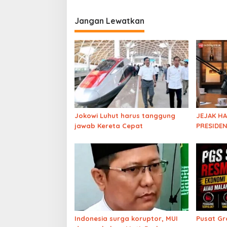
Jangan Lewatkan
Jokowi Luhut harus tanggung
JEJAK H
jawab Kereta Cepat
PRESIDEN
Pengamat
Harta Ke
Indonesia surga koruptor, MUI
Pusat Gr