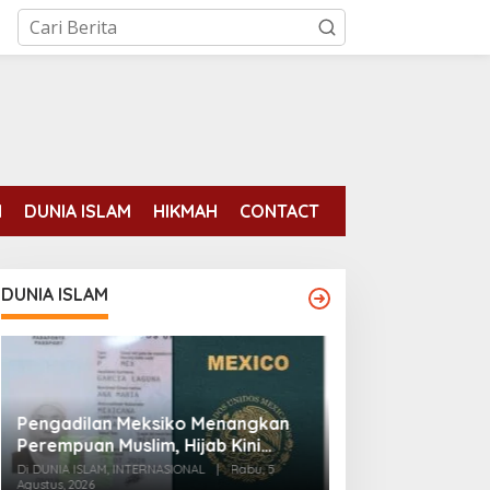
N
DUNIA ISLAM
HIKMAH
CONTACT
DUNIA ISLAM
Pengadilan Meksiko Menangkan
Para mantan ten
Perempuan Muslim, Hijab Kini
binaan AS tela
Diizinkan di Foto Paspor
Di DUNIA ISLAM, INTERNASIONAL
|
Rabu, 5
pemberontakan 
Agustus, 2026
Di DUNIA ISLAM
|
Senin