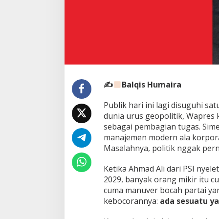
✍
Balqis Humaira
Publik hari ini lagi disuguhi sa
dunia urus geopolitik, Wapres ke
sebagai pembagian tugas. Simet
manajemen modern ala korporas
Masalahnya, politik nggak pern
Ketika Ahmad Ali dari PSI nyele
2029, banyak orang mikir itu 
cuma manuver bocah partai yang
kebocorannya:
ada sesuatu ya