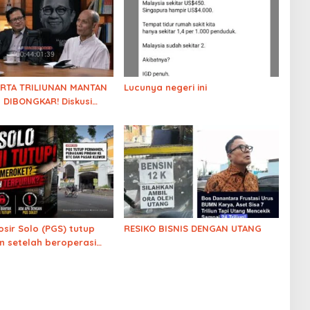
ARTA TRILIUNAN MANTAN
Lucunya negeri ini
 DIBONGKAR! Diskusi
 soal Kejanggalan
luarga Solo
osir Solo (PGS) tutup
RESIKO BISNIS DENGAN UTANG
 setelah beroperasi
1 tahun. Ekonomi
?