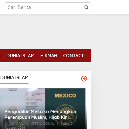
N
DUNIA ISLAM
HIKMAH
CONTACT
DUNIA ISLAM
Pengadilan Meksiko Menangkan
Para mantan ten
Perempuan Muslim, Hijab Kini
binaan AS tela
Diizinkan di Foto Paspor
Di DUNIA ISLAM, INTERNASIONAL
|
Rabu, 5
pemberontakan 
Agustus, 2026
Di DUNIA ISLAM
|
Senin