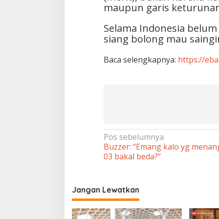
maupun garis keturunan
Selama Indonesia belum 
siang bolong mau saingi
Baca selengkapnya:
https://eb
Navigasi
Pos sebelumnya
Buzzer: “Emang kalo yg menan
pos
03 bakal beda?”
Jangan Lewatkan