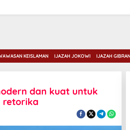
WAWASAN KEISLAMAN
IJAZAH JOKOWI
IJAZAH GIBRA
modern dan kuat untuk
 retorika
Erdogan dan Mohammed bin
Salman membahas kondisi Gaza
Di DUNIA ISLAM
|
Rabu, 5 Agustus, 2026