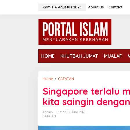
Lewati
Kamis, 6 Agustus 2026
About Us
Contact
ke
konten
HOME
KHUTBAH JUMAT
MUALAF
Singapore
Home
/
CATATAN
terlalu
Singapore terlalu 
modern
dan
kita saingin dengan
kuat
untuk
Admin
Jumat, 12 Juni, 2026
kita
CATATAN
saingin
dengan