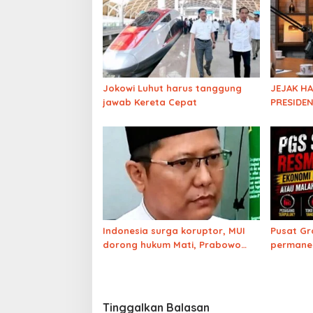
Jokowi Luhut harus tanggung
JEJAK H
jawab Kereta Cepat
PRESIDEN
Pengamat
Harta Ke
Indonesia surga koruptor, MUI
Pusat Gr
dorong hukum Mati, Prabowo
permanen
punya nyali?
selama 2
meroket
Tinggalkan Balasan