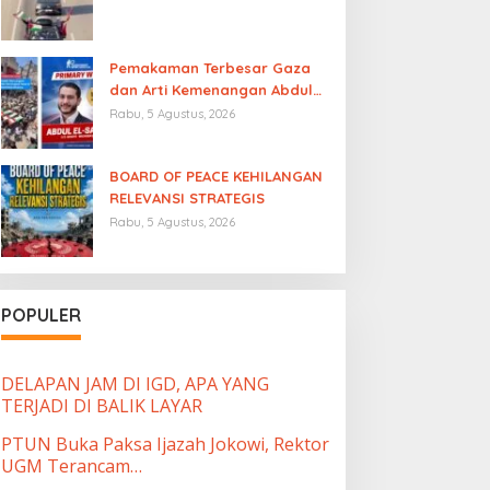
Pemakaman Terbesar Gaza
dan Arti Kemenangan Abdul
El-Sayed
Rabu, 5 Agustus, 2026
BOARD OF PEACE KEHILANGAN
RELEVANSI STRATEGIS
Rabu, 5 Agustus, 2026
POPULER
DELAPAN JAM DI IGD, APA YANG
TERJADI DI BALIK LAYAR
PTUN Buka Paksa Ijazah Jokowi, Rektor
UGM Terancam…