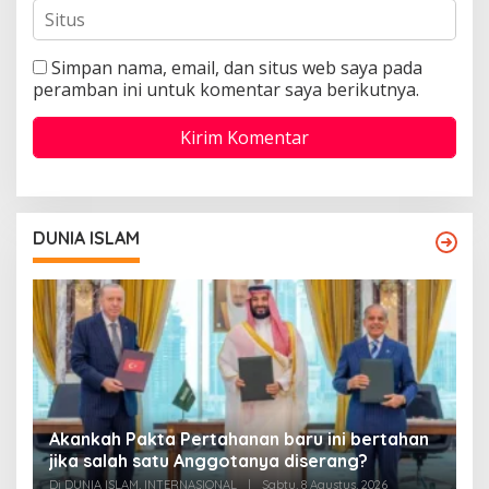
Simpan nama, email, dan situs web saya pada
peramban ini untuk komentar saya berikutnya.
DUNIA ISLAM
Akankah Pakta Pertahanan baru ini bertahan
A
ya
jika salah satu Anggotanya diserang?
T
Di DUNIA ISLAM, INTERNASIONAL
|
Sabtu, 8 Agustus, 2026
Di