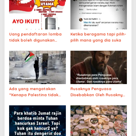
Uang pendaftaran lomba
Ketika beragama tapi pilih-
tidak boleh digunakan
pilih mana yang dia suka
untuk hadiah karena
tergolong judi yang
diharamkan
Ada yang mengatakan
Rusaknya Penguasa
“Kenapa Palestina tidak
Disebabkan Oleh Rusaknya
ditolong oleh Allah?”
Para Ulama