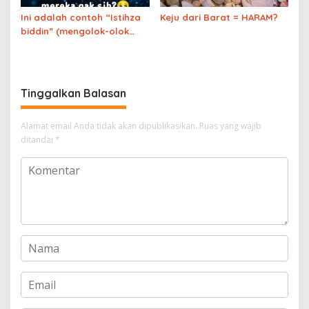
Ini adalah contoh “Istihza
Keju dari Barat = HARAM?
biddin” (mengolok-olok
agama) yang membuat
pelakunya Murtad
Tinggalkan Balasan
Alamat email Anda tidak akan dipublikasikan.
Ruas yang wajib
ditandai
*