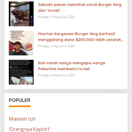
Sebuah pesan menohok untuk Burger King
dan ‘Israel’
Minggu, 9 Agustus, 2026
Mantan karyawan Burger King berhasil
menggalang dana $200.000 lebih setelah
dipecat akibat pernyataan “Free
Minggu, 9 Agustus, 2026
Palestine”
Kok masih nanya mengapa warga
Palestina membenci Israel
Minggu, 9 Agustus, 2026
POPULER
Mamam tuh
‘Orangnya Kapolri’