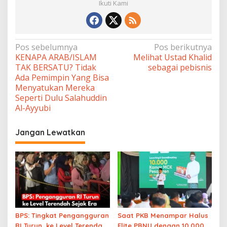
Ikuti Kami
Navigasi
Pos sebelumnya
Pos berikutnya
KENAPA ARAB/ISLAM
Melihat Ustad Khalid
pos
TAK BERSATU? Tidak
sebagai pebisnis
Ada Pemimpin Yang Bisa
Menyatukan Mereka
Seperti Dulu Salahuddin
Al-Ayyubi
Jangan Lewatkan
BPS: Tingkat Pengangguran
Saat PKB Menampar Halus
RI Turun, ke Level Terendah
Elite PBNU dengan 10.000