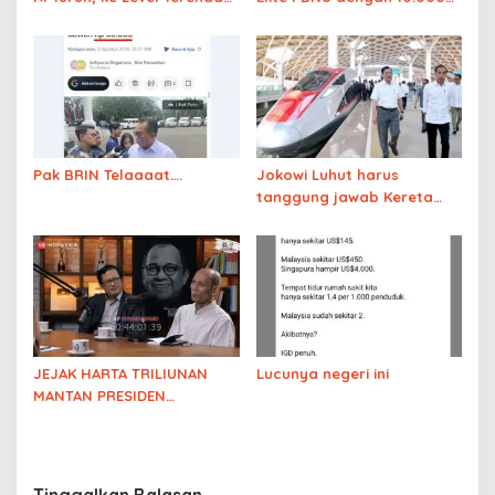
Sejak Era Soeharto
MCK
Pak BRIN Telaaaat….
Jokowi Luhut harus
tanggung jawab Kereta
Cepat
JEJAK HARTA TRILIUNAN
Lucunya negeri ini
MANTAN PRESIDEN
DIBONGKAR! Diskusi
Pengamat soal
Kejanggalan Harta
Keluarga Solo