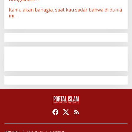
Kamu akan bahagia, saat kau sadar bahwa di dunia
ini…