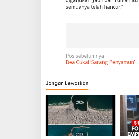
digantikan. Jauh dari rumah it
semuanya telah hancur.”
Navigasi
Pos sebelumnya
Bea Cukai ‘Sarang Penyamun’
pos
Jangan Lewatkan