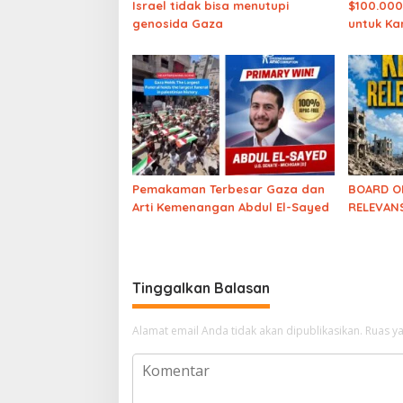
Israel tidak bisa menutupi
$100.000
genosida Gaza
untuk Ka
yang Dip
Mengucap
Pemakaman Terbesar Gaza dan
BOARD O
Arti Kemenangan Abdul El-Sayed
RELEVANS
Tinggalkan Balasan
Alamat email Anda tidak akan dipublikasikan.
Ruas ya