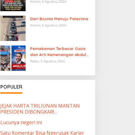
Burger King yang Dipecat
Kamis, 6 Agustus, 2026
karena Mengucapkan “Free
Palestine”
Dari Bosnia Menuju Palestina
Kamis, 6 Agustus, 2026
Pemakaman Terbesar Gaza
dan Arti Kemenangan Abdul
El-Sayed
Rabu, 5 Agustus, 2026
POPULER
JEJAK HARTA TRILIUNAN MANTAN
PRESIDEN DIBONGKAR!…
Lucunya negeri ini
Satu Komentar Bisa Ngerusak Karier