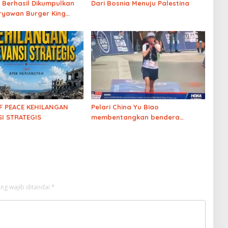
 Berhasil Dikumpulkan
Dari Bosnia Menuju Palestina
ryawan Burger King
ecat karena
kan “Free Palestine”
F PEACE KEHILANGAN
Pelari China Yu Biao
I STRATEGIS
membentangkan bendera
Palestina
usai finish di ajang
UTMB Mont-Blanc sambil
menutup mulut atas “diamnya
dunia internasional”
ng wajib ditandai
*