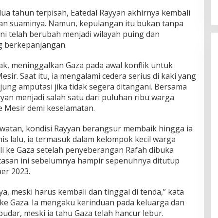
ua tahun terpisah, Eatedal Rayyan akhirnya kembali
gan suaminya. Namun, kepulangan itu bukan tanpa
kini telah berubah menjadi wilayah puing dan
g berkepanjangan.
anak, meninggalkan Gaza pada awal konflik untuk
sir. Saat itu, ia mengalami cedera serius di kaki yang
jung amputasi jika tidak segera ditangani. Bersama
yan menjadi salah satu dari puluhan ribu warga
 Mesir demi keselamatan.
watan, kondisi Rayyan berangsur membaik hingga ia
mis lalu, ia termasuk dalam kelompok kecil warga
ali ke Gaza setelah penyeberangan Rafah dibuka
atasan ini sebelumnya hampir sepenuhnya ditutup
er 2023.
ya, meski harus kembali dan tinggal di tenda,” kata
e Gaza. Ia mengaku kerinduan pada keluarga dan
dar, meski ia tahu Gaza telah hancur lebur.