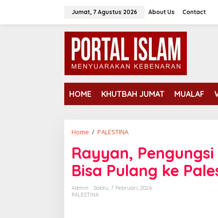
Lewati
Jumat, 7 Agustus 2026
About Us
Contact
ke
konten
HOME
KHUTBAH JUMAT
MUALAF
Rayyan,
Home
/
PALESTINA
Pengungsi
Rayyan, Pengungsi 
Gaza
di
Bisa Pulang ke Pale
Mesir,
Akhirnya
Admin
Sabtu, 7 Februari, 2026
Bisa
PALESTINA
Pulang
ke