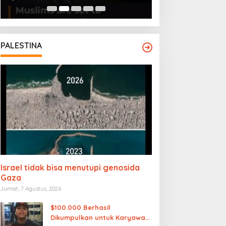
PALESTINA
Israel tidak bisa menutupi genosida
Gaza
Jumat, 7 Agustus, 2026
$100.000 Berhasil
Dikumpulkan untuk Karyawan