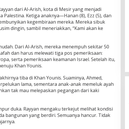
ayyan dari Al-Arish, kota di Mesir yang menjadi
 Palestina. Ketiga anaknya—Hanan (8), Ezz (5), dan
mbunyikan kegembiraan mereka. Mereka sibuk
sim dingin, sambil meneriakkan, “Kami akan ke
mudah. Dari Al-Arish, mereka menempuh sekitar 50
Rafah dan harus melewati tiga pos pemeriksaan:
ropa, serta pemeriksaan keamanan Israel. Setelah itu,
enuju Khan Younis.
khirnya tiba di Khan Younis. Suaminya, Ahmed,
rpelukan lama, sementara anak-anak memeluk ayah
hkan tak mau melepaskan pegangan dari kaki
pur duka. Rayyan mengaku terkejut melihat kondisi
ada bangunan yang berdiri. Semuanya hancur. Tidak
ujarnya.