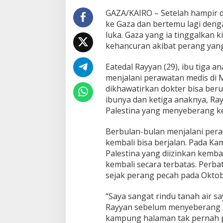
Palestina
GAZA/KAIRO – Setelah hampir d
ke Gaza dan bertemu lagi den
luka. Gaza yang ia tinggalkan 
kehancuran akibat perang yan
Eatedal Rayyan (29), ibu tiga 
menjalani perawatan medis di Me
dikhawatirkan dokter bisa beru
ibunya dan ketiga anaknya, Ray
Palestina yang menyeberang ke
Berbulan-bulan menjalani pera
kembali bisa berjalan. Pada Ka
Palestina yang diizinkan kemb
kembali secara terbatas. Perb
sejak perang pecah pada Oktob
“Saya sangat rindu tanah air sa
Rayyan sebelum menyeberang k
kampung halaman tak pernah pu