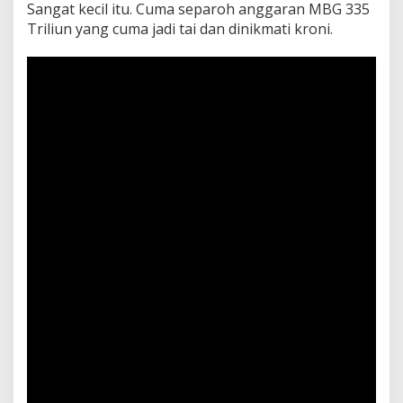
Sangat kecil itu. Cuma separoh anggaran MBG 335
Triliun yang cuma jadi tai dan dinikmati kroni.