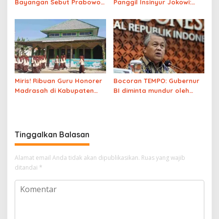
Bayangan Sebut Prabowo
Panggil Insinyur Jokowi:
‘Salah Gaul’
Nanti Saya Dikira
Memperkuat Keaslian
Ijazahnya,
Naudzubillahimindzalik
Miris! Ribuan Guru Honorer
Bocoran TEMPO: Gubernur
Madrasah di Kabupaten
BI diminta mundur oleh
Malang Berupah Rp 300
Istana
Ribu
Tinggalkan Balasan
Alamat email Anda tidak akan dipublikasikan.
Ruas yang wajib
ditandai
*