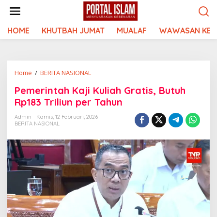
Lewati
ke
konten
HOME
KHUTBAH JUMAT
MUALAF
WAWASAN KEI
Pemerintah
Home
/
BERITA NASIONAL
Kaji
Pemerintah Kaji Kuliah Gratis, Butuh
Kuliah
Rp183 Triliun per Tahun
Gratis,
Butuh
Admin
Kamis, 12 Februari, 2026
Rp183
BERITA NASIONAL
Triliun
per
Tahun