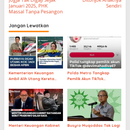
Januari 2025, PHK
Sendiri
Massal Tanpa Pesangon
Jangan Lewatkan
Kementerian Keuangan
Polda Metro Tangkap
Ambil Alih Utang Kereta
Pemilik Akun TikTok
Cepat Whoosh WKWKWKWK
Penyebar Hoaks Rencana
Demo Agustus
Menteri Keuangan Kabinet
Busyro Muqoddas Tak Lagi