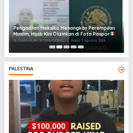
Pengadilan Meksiko Menangkan Perempuan
P
Muslim, Hijab Kini Diizinkan di Foto Paspor
t
t
Di DUNIA ISLAM, INTERNASIONAL
|
Rabu, 5 Agustus, 2026
Di
PALESTINA