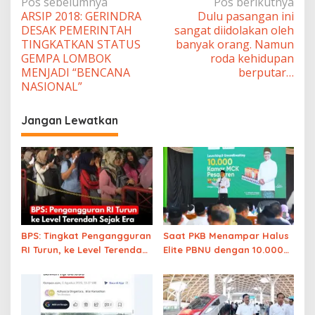
Navigasi
Pos sebelumnya
Pos berikutnya
ARSIP 2018: GERINDRA
Dulu pasangan ini
pos
DESAK PEMERINTAH
sangat diidolakan oleh
TINGKATKAN STATUS
banyak orang. Namun
GEMPA LOMBOK
roda kehidupan
MENJADI “BENCANA
berputar…
NASIONAL”
Jangan Lewatkan
BPS: Tingkat Pengangguran
Saat PKB Menampar Halus
RI Turun, ke Level Terendah
Elite PBNU dengan 10.000
Sejak Era Soeharto
MCK