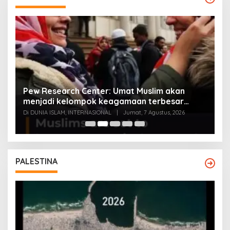
Pew Research Center: Umat Muslim akan
E
menjadi kelompok keagamaan terbesar
m
kedua di AS 2040 kalahkan Yahudi
Di DUNIA ISLAM, INTERNASIONAL
|
Jumat, 7 Agustus, 2026
Di
PALESTINA