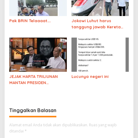
Pak BRIN Telaaaat….
Jokowi Luhut harus
tanggung jawab Kereta
Cepat
JEJAK HARTA TRILIUNAN
Lucunya negeri ini
MANTAN PRESIDEN
DIBONGKAR! Diskusi
Pengamat soal
Kejanggalan Harta
Keluarga Solo
Tinggalkan Balasan
Alamat email Anda tidak akan dipublikasikan.
Ruas yang wajib
ditandai
*