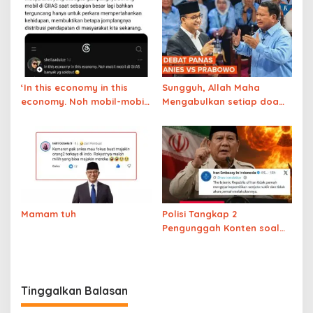
lulus
‘In this economy in this
Sungguh, Allah Maha
economy. Noh mobil-mobil
Mengabulkan setiap doa
di GIIAS banyak yang
dan pinta
soldout’
Mamam tuh
Polisi Tangkap 2
Pengunggah Konten soal
Prabowo dan Nuklir Iran
Tinggalkan Balasan