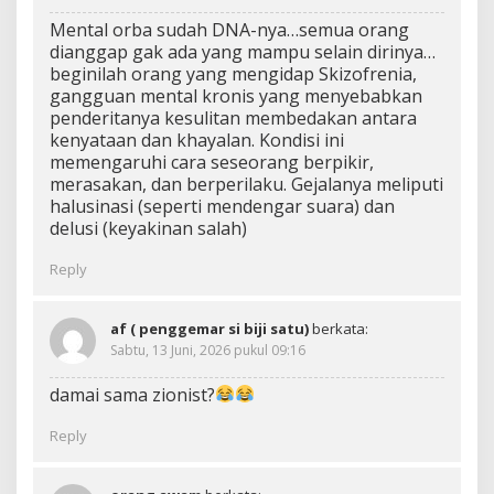
Mental orba sudah DNA-nya…semua orang
dianggap gak ada yang mampu selain dirinya…
beginilah orang yang mengidap Skizofrenia,
gangguan mental kronis yang menyebabkan
penderitanya kesulitan membedakan antara
kenyataan dan khayalan. Kondisi ini
memengaruhi cara seseorang berpikir,
merasakan, dan berperilaku. Gejalanya meliputi
halusinasi (seperti mendengar suara) dan
delusi (keyakinan salah)
Reply
af ( penggemar si biji satu)
berkata:
Sabtu, 13 Juni, 2026 pukul 09:16
damai sama zionist?
Reply