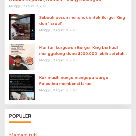
Keberadaannya
Minggu, 9 Agustus, 2026
Sebuah pesan menohok untuk Burger King
dan ‘Israel’
Minggu, 9 Agustus, 2026
Mantan karyawan Burger King berhasil
menggalang dana $200.000 lebih setelah
dipecat akibat pernyataan “Free
Minggu, 9 Agustus, 2026
Palestine”
Kok masih nanya mengapa warga
Palestina membenci Israel
Minggu, 9 Agustus, 2026
POPULER
Mamam tuh