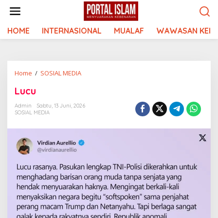
Lewati
ke
konten
HOME
INTERNASIONAL
MUALAF
WAWASAN KEIS
Lucu
Home
/
SOSIAL MEDIA
Lucu
Admin
Sabtu, 13 Juni, 2026
SOSIAL MEDIA