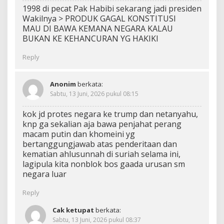
1998 di pecat Pak Habibi sekarang jadi presiden
Wakilnya > PRODUK GAGAL KONSTITUSI
MAU DI BAWA KEMANA NEGARA KALAU
BUKAN KE KEHANCURAN YG HAKIKI
Reply
Anonim
berkata:
Sabtu, 13 Juni, 2026 pukul 08:15
kok jd protes negara ke trump dan netanyahu,
knp ga sekalian aja bawa penjahat perang
macam putin dan khomeini yg
bertanggungjawab atas penderitaan dan
kematian ahlusunnah di suriah selama ini,
lagipula kita nonblok bos gaada urusan sm
negara luar
Reply
Cak ketupat
berkata:
Sabtu, 13 Juni, 2026 pukul 08:37