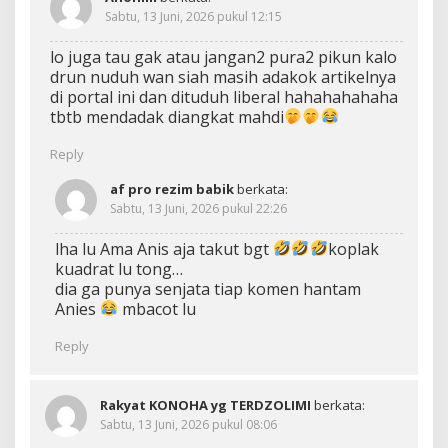
Sabtu, 13 Juni, 2026 pukul 12:15
lo juga tau gak atau jangan2 pura2 pikun kalo
drun nuduh wan siah masih adakok artikelnya
di portal ini dan dituduh liberal hahahahahaha
tbtb mendadak diangkat mahdi
Reply
af pro rezim babik
berkata:
Sabtu, 13 Juni, 2026 pukul 22:26
lha lu Ama Anis aja takut bgt
koplak
kuadrat lu tong…
dia ga punya senjata tiap komen hantam
Anies
mbacot lu
Reply
Rakyat KONOHA yg TERDZOLIMI
berkata:
Sabtu, 13 Juni, 2026 pukul 08:06