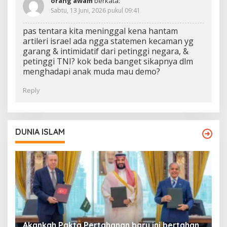
orang awam
berkata:
Sabtu, 13 Juni, 2026 pukul 09:41
pas tentara kita meninggal kena hantam
artileri israel ada ngga statemen kecaman yg
garang & intimidatif dari petinggi negara, &
petinggi TNI? kok beda banget sikapnya dlm
menghadapi anak muda mau demo?
Reply
DUNIA ISLAM
Akankah Pakta Pertahanan baru ini bertahan
A