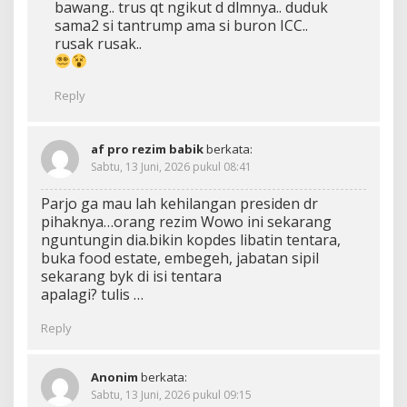
bawang.. trus qt ngikut d dlmnya.. duduk
sama2 si tantrump ama si buron ICC..
rusak rusak..
Reply
af pro rezim babik
berkata:
Sabtu, 13 Juni, 2026 pukul 08:41
Parjo ga mau lah kehilangan presiden dr
pihaknya…orang rezim Wowo ini sekarang
nguntungin dia.bikin kopdes libatin tentara,
buka food estate, embegeh, jabatan sipil
sekarang byk di isi tentara
apalagi? tulis …
Reply
Anonim
berkata:
Sabtu, 13 Juni, 2026 pukul 09:15