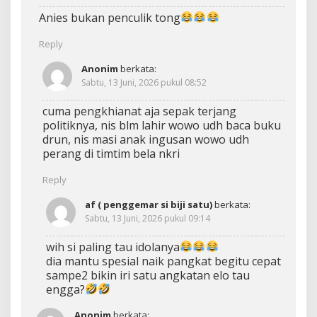
Anies bukan penculik tong
Reply
Anonim
berkata:
Sabtu, 13 Juni, 2026 pukul 08:52
cuma pengkhianat aja sepak terjang
politiknya, nis blm lahir wowo udh baca buku
drun, nis masi anak ingusan wowo udh
perang di timtim bela nkri
Reply
af ( penggemar si biji satu)
berkata:
Sabtu, 13 Juni, 2026 pukul 09:14
wih si paling tau idolanya
dia mantu spesial naik pangkat begitu cepat
sampe2 bikin iri satu angkatan elo tau
engga?
Anonim
berkata: