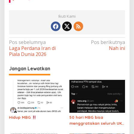
Ikuti Kami
Navigasi
Pos sebelumnya
Pos berikutnya
Laga Perdana Iran di
Nah ini
pos
Piala Dunia 2026
Jangan Lewatkan
Hidup MBG
50 hari MBG bisa
menggratiskan seluruh UKT
mahasiswa PTN sampai