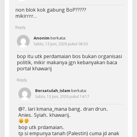
non blok kok gabung BoP?????
mikirrrr…
Reply
Anonim
berkata:
Sabtu, 13 Juni, 2026 pukul 08:50
bop itu utk perdamaian bos bukan organisasi
politik, mikir makanya jgn kebanyakan baca
portal khawarij
Reply
Bersatulah_Islam
berkata:
Sabtu, 13 Juni, 2026 pukul 14:17
@?.. lari kmana_mana bang.. dran drun..
Anies.. Syiah.. khawarij..
bop utk prdamaian..
tp si empunya tanah (Palestin) cuma jd anak