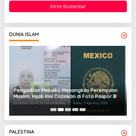
DUNIA ISLAM
Pengadilan Meksiko Menangkan Perempuan
P
Muslim, Hijab Kini Diizinkan di Foto Paspor
t
t
Di DUNIA ISLAM, INTERNASIONAL
|
Rabu, 5 Agustus, 2026
Di
PALESTINA