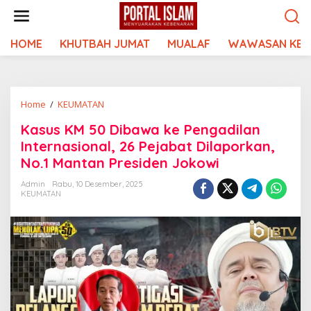
Lewati
ke
konten
HOME
KHUTBAH JUMAT
MUALAF
WAWASAN KEI
Kasus
Home
/
KEUMATAN
KM
Kasus KM 50 Dibawa ke Pengadilan
50
Internasional, 26 Pejabat Dilaporkan,
Dibawa
ke
No.1 Mantan Presiden Jokowi
Pengadilan
Admin
Rabu, 10 Desember, 2025
Internasional,
KEUMATAN
26
Pejabat
Dilaporkan,
No.1
Mantan
Presiden
Jokowi