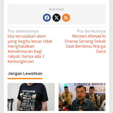
Ikuti Kami
Navigasi
Pos sebelumnya
Pos berikutnya
Jika kerusakan alam
Momen Ahmad Al
pos
yang begitu besar tidak
Sharaa Senang Sekali
menghasilkan
Saat Bertemu Warga
kemakmuran bagi
Gaza
rakyat, hanya ada 2
kemungkinan
Jangan Lewatkan