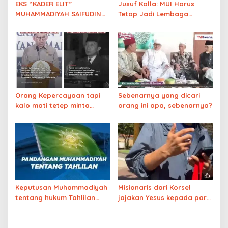
EKS “KADER ELIT”
Jusuf Kalla: MUI Harus
MUHAMMADIYAH SAIFUDIN
Tetap Jadi Lembaga
IBRAHIM YANG MURTAD
Fatwa, Bukan Ormas
MENJADI PENDETA KRISTEN
PENISTA AGAMA ISLAM
Orang Kepercayaan tapi
Sebenarnya yang dicari
kalo mati tetep minta
orang ini apa, sebenarnya?
pakai tata cara Islam
Keputusan Muhammadiyah
Misionaris dari Korsel
tentang hukum Tahlilan
jajakan Yesus kepada para
sudah final
Santri di alun-alun Salatiga