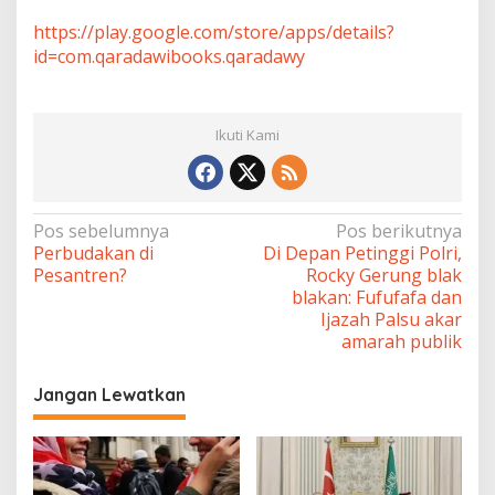
https://play.google.com/store/apps/details?
id=com.qaradawibooks.qaradawy
Ikuti Kami
Navigasi
Pos sebelumnya
Pos berikutnya
Perbudakan di
Di Depan Petinggi Polri,
pos
Pesantren?
Rocky Gerung blak
blakan: Fufufafa dan
Ijazah Palsu akar
amarah publik
Jangan Lewatkan