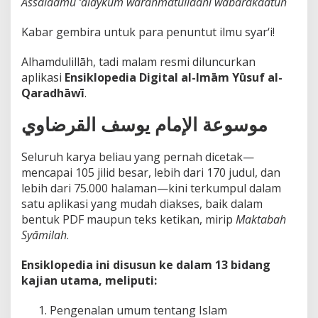
Assalaamu ‘alaykum warahmatullaahi wabarakaatuh
Kabar gembira untuk para penuntut ilmu syar‘i!
Alhamdulillāh, tadi malam resmi diluncurkan
aplikasi
Ensiklopedia Digital al-Imām Yūsuf al-
Qaradhāwī
.
موسوعة الإمام يوسف القرضاوي
Seluruh karya beliau yang pernah dicetak—
mencapai 105 jilid besar, lebih dari 170 judul, dan
lebih dari 75.000 halaman—kini terkumpul dalam
satu aplikasi yang mudah diakses, baik dalam
bentuk PDF maupun teks ketikan, mirip
Maktabah
Syāmilah
.
Ensiklopedia ini disusun ke dalam 13 bidang
kajian utama, meliputi:
Pengenalan umum tentang Islam