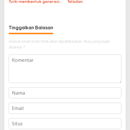
Turki membentuk generasi
Teladan
muda yang teguh dengan
Agama
Tinggalkan Balasan
Alamat email Anda tidak akan dipublikasikan.
Ruas yang wajib
ditandai
*