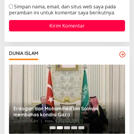
Simpan nama, email, dan situs web saya pada
peramban ini untuk komentar saya berikutnya.
DUNIA ISLAM
Erdogan dan Mohammed bin Salman
P
membahas kondisi Gaza
M
Di DUNIA ISLAM
|
Rabu, 5 Agustus, 2026
Di