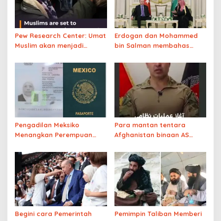
Pew Research Center: Umat
Erdogan dan Mohammed
Muslim akan menjadi
bin Salman membahas
kelompok keagamaan
kondisi Gaza
terbesar kedua di AS 2040
kalahkan Yahudi
Pengadilan Meksiko
Para mantan tentara
Menangkan Perempuan
Afghanistan binaan AS
Muslim, Hijab Kini Diizinkan
telah mengumumkan
di Foto Paspor
pemberontakan terhadap
Imarah Islam Afghanistan
(Taliban)
Begini cara Pemerintah
Pemimpin Taliban Memberi