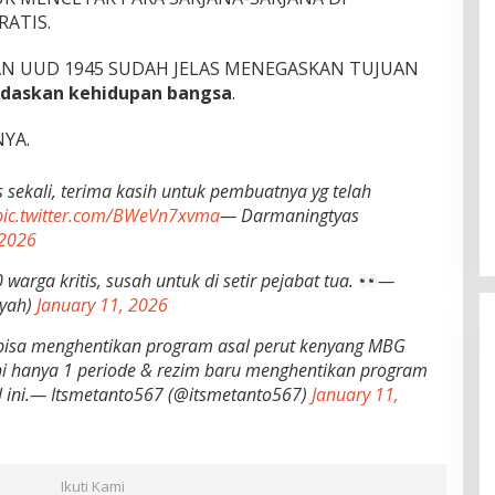
RATIS.
 UUD 1945 SUDAH JELAS MENEGASKAN TUJUAN
daskan kehidupan bangsa
.
YA.
s sekali, terima kasih untuk pembuatnya yg telah
pic.twitter.com/BWeVn7xvma
— Darmaningtyas
 2026
warga kritis, susah untuk di setir pejabat tua.
—
syah)
January 11, 2026
g bisa menghentikan program asal perut kenyang MBG
ni hanya 1 periode & rezim baru menghentikan program
al ini.— Itsmetanto567 (@itsmetanto567)
January 11,
Ikuti Kami