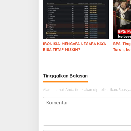
putra mahkota?
IRONISIA: MENGAPA NEGARA KAYA
BPS: Tin
BISA TETAP MISKIN?
Turun, ke
Era Soe
Tinggalkan Balasan
Alamat email Anda tidak akan dipublikasikan.
Ruas ya