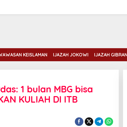
WAWASAN KEISLAMAN
IJAZAH JOKOWI
IJAZAH GIBRA
rdas: 1 bulan MBG bisa
AN KULIAH DI ITB
Akankah Pakta Pertahanan baru
ini bertahan jika salah satu
Anggotanya diserang?
Di DUNIA ISLAM, INTERNASIONAL
|
Sabtu, 8
Agustus, 2026