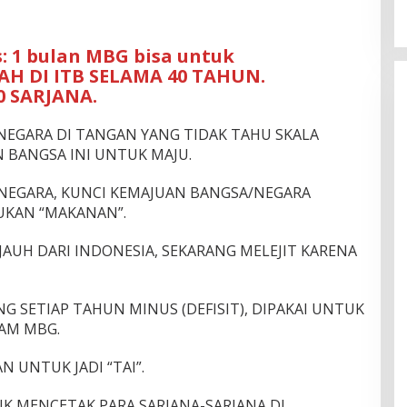
s: 1 bulan MBG bisa untuk
H DI ITB SELAMA 40 TAHUN.
0 SARJANA.
NEGARA DI TANGAN YANG TIDAK TAHU SKALA
 BANGSA INI UNTUK MAJU.
A NEGARA, KUNCI KEMAJUAN BANGSA/NEGARA
UKAN “MAKANAN”.
JAUH DARI INDONESIA, SEKARANG MELEJIT KARENA
NG SETIAP TAHUN MINUS (DEFISIT), DIPAKAI UNTUK
AM MBG.
N UNTUK JADI “TAI”.
UK MENCETAK PARA SARJANA-SARJANA DI