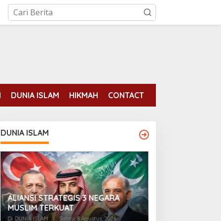
N
DUNIA ISLAM
HIKMAH
CONTACT
DUNIA ISLAM
ALIANSI STRATEGIS 3 NEGARA
[BREAKING] Arab 
MUSLIM TERKUAT
dan Turki Resmi
Pertahanan Ber
Di DUNIA ISLAM
|
Sabtu, 8 Agustus, 2026
Di DUNIA ISLAM
|
Juma