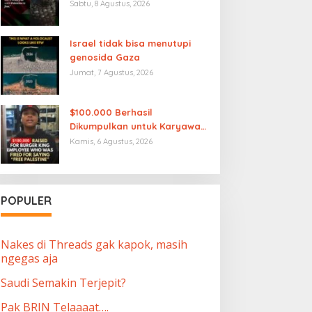
benar merdeka sampai
Sabtu, 8 Agustus, 2026
Palestina merdeka”
Israel tidak bisa menutupi
genosida Gaza
Jumat, 7 Agustus, 2026
$100.000 Berhasil
Dikumpulkan untuk Karyawan
Burger King yang Dipecat
Kamis, 6 Agustus, 2026
karena Mengucapkan “Free
Palestine”
POPULER
Nakes di Threads gak kapok, masih
ngegas aja
Saudi Semakin Terjepit?
Pak BRIN Telaaaat….