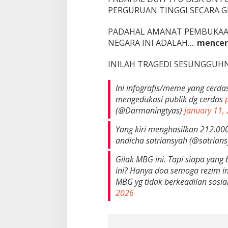
PERGURUAN TINGGI SECARA G
PADAHAL AMANAT PEMBUKAAN
NEGARA INI ADALAH….
mencer
INILAH TRAGEDI SESUNGGUHN
Ini infografis/meme yang cerda
mengedukasi publik dg cerdas
(@Darmaningtyas)
January 11,
Yang kiri menghasilkan 212.000 
andicha satriansyah (@satrian
Gilak MBG ini. Tapi siapa yan
ini? Hanya doa semoga rezim i
MBG yg tidak berkeadilan sosi
2026