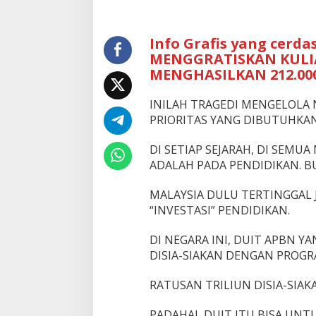
MENGGRATISKAN
KULIAH
DI
Info Grafis yang cerda
ITB
MENGGRATISKAN KULIA
SELAMA
MENGHASILKAN 212.00
40
TAHUN
INILAH TRAGEDI MENGELOLA 
PRIORITAS YANG DIBUTUHKAN
DI SETIAP SEJARAH, DI SEMU
ADALAH PADA PENDIDIKAN. B
MALAYSIA DULU TERTINGGAL 
“INVESTASI” PENDIDIKAN.
DI NEGARA INI, DUIT APBN YA
DISIA-SIAKAN DENGAN PROGR
RATUSAN TRILIUN DISIA-SIAKA
PADAHAL DUIT ITU BISA UNT