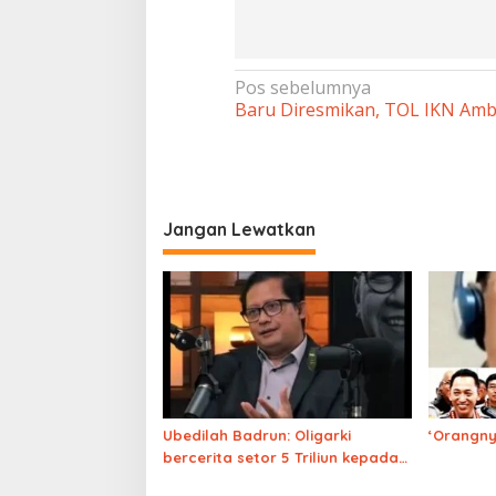
Navigasi
Pos sebelumnya
Baru Diresmikan, TOL IKN Am
pos
Jangan Lewatkan
Ubedilah Badrun: Oligarki
‘Orangny
bercerita setor 5 Triliun kepada
“K” di luar negeri, Siapakah K?