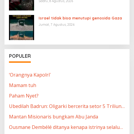
Palestina merdeka”
Sabtu, 8 Agustus, 2026
Israel tidak bisa menutupi genosida Gaza
Jumat, 7 Agustus, 2026
POPULER
‘Orangnya Kapolri’
Mamam tuh
Paham Nyet?
Ubedilah Badrun: Oligarki bercerita setor 5 Triliun…
Mantan Misionaris bungkam Abu Janda
Ousmane Dembélé ditanya kenapa istrinya selalu…