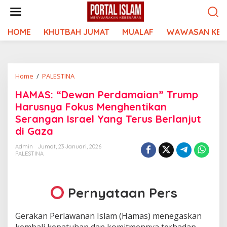
Lewati
ke
konten
HOME
KHUTBAH JUMAT
MUALAF
WAWASAN KEI
HAMAS:
Home
/
PALESTINA
"Dewan
HAMAS: “Dewan Perdamaian” Trump
Perdamaian"
Harusnya Fokus Menghentikan
Trump
Harusnya
Serangan Israel Yang Terus Berlanjut
Fokus
di Gaza
Menghentikan
Serangan
Admin
Jumat, 23 Januari, 2026
PALESTINA
Israel
Yang
Terus
Berlanjut
Pernyataan Pers
di
Gaza
Gerakan Perlawanan Islam (Hamas) menegaskan