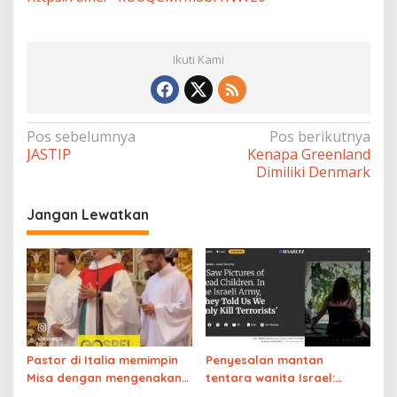
Ikuti Kami
Navigasi
Pos sebelumnya
Pos berikutnya
JASTIP
Kenapa Greenland
pos
Dimiliki Denmark
Jangan Lewatkan
Pastor di Italia memimpin
Penyesalan mantan
Misa dengan mengenakan
tentara wanita Israel:
pakaian bermotif bendera
‘Saya melihat foto-foto