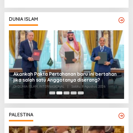
DUNIA ISLAM
Akankah Pakta Pertahanan baru ini bertahan
A
ya
jika salah satu Anggotanya diserang?
T
Di DUNIA ISLAM, INTERNASIONAL
|
Sabtu, 8 Agustus, 2026
Di
PALESTINA