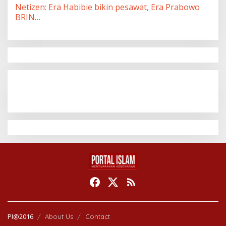
Netizen: Era Habibie bikin pesawat, Era Prabowo
BRIN…
PI@2016
About Us
Contact