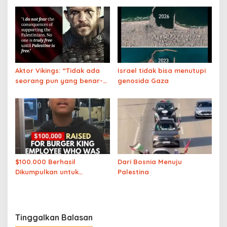
Palestina
anak-anak Gaza yang
tewas. Di militer, kami diberi
tahu bahwa kami hanya
membunuh teroris,
ternyata bohong’
Aktor Vikings: “Tidak ada
Israel tidak bisa menutupi
seorang pun yang benar-
genosida Gaza
benar merdeka sampai
Palestina merdeka”
$100.000 Berhasil
Dari Bosnia Menuju
Dikumpulkan untuk
Palestina
Karyawan Burger King
yang Dipecat karena
Mengucapkan “Free
Palestine”
Tinggalkan Balasan