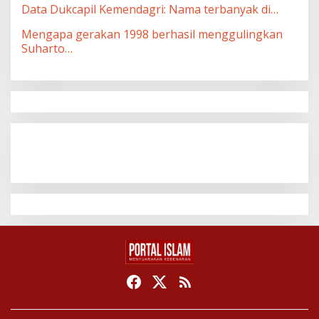
Data Dukcapil Kemendagri: Nama terbanyak di…
Mengapa gerakan 1998 berhasil menggulingkan
Suharto…