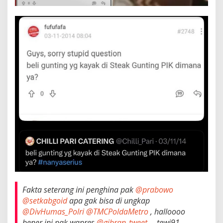
Fakta seterang ini penghina pak
@prabowo
@setkabgoid
apa gak bisa di ungkap
@DivHumas_Polri
@TMCPoldaMetro
, halloooo
bener ini pak wapres
@gibran_tweet
— tewi91