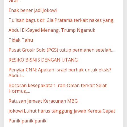
viral…
Enak bener jadi Jokowi
Tulisan bagus dr. Gia Pratama terkait nakes yang…
Abdul El-Sayed Menang, Trump Ngamuk
Tidak Tahu
Pusat Grosir Solo (PGS) tutup permanen setelah…
RESIKO BISNIS DENGAN UTANG
Penyiar CNN: Apakah Israel berhak untuk eksis?
Abdul…
Bocoran kesepakatan Iran-Oman terkait Selat
Hormuz,…
Ratusan Jemaat Keracunan MBG
Jokowi Luhut harus tanggung jawab Kereta Cepat
Panik panik panik