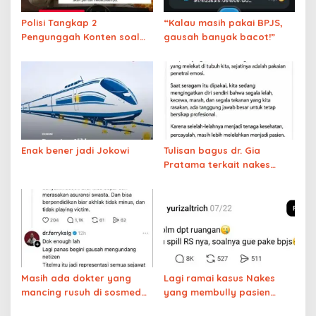
Polisi Tangkap 2
“Kalau masih pakai BPJS,
Pengunggah Konten soal
gausah banyak bacot!”
Prabowo dan Nuklir Iran
Enak bener jadi Jokowi
Tulisan bagus dr. Gia
Pratama terkait nakes
yang membully pasien
BPJS
Masih ada dokter yang
Lagi ramai kasus Nakes
mancing rusuh di sosmed
yang membully pasien
sampai diingatkan sesama
BPJS yang menunggu lama,