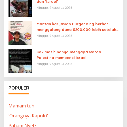
dan ‘Israel’
Minggu, 9 Agustus, 2026
Mantan karyawan Burger King berhasil
menggalang dana $200.000 lebih setelah
dipecat akibat pernyataan “Free
Minggu, 9 Agustus, 2026
Palestine”
Kok masih nanya mengapa warga
Palestina membenci Israel
Minggu, 9 Agustus, 2026
POPULER
Mamam tuh
‘Orangnya Kapolri’
Paham Nyet?