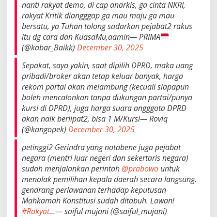
nanti rakyat demo, di cap anarkis, ga cinta NKRI,
rakyat Kritik diangggap ga mau maju ga mau
bersatu, ya Tuhan tolong sadarkan pejabat2 rakus
itu dg cara dan KuasaMu,aamin— PRIMA
(@kabar_Baikk)
December 30, 2025
Sepakat, saya yakin, saat dipilih DPRD, maka uang
pribadi/broker akan tetap keluar banyak, harga
rekom partai akan melambung (kecuali siapapun
boleh mencalonkan tanpa dukungan partai/punya
kursi di DPRD), juga harga suara angggota DPRD
akan naik berlipat2, bisa 1 M/Kursi— Roviq
(@kangopek)
December 30, 2025
petinggi2 Gerindra yang notabene juga pejabat
negara (mentri luar negeri dan sekertaris negara)
sudah menjalankan perintah
@prabowo
untuk
menolak pemilihan kepala daerah secara langsung.
gendrang perlawanan terhadap keputusan
Mahkamah Konstitusi sudah ditabuh. Lawan!
#Rakyat
…— saiful mujani (@saiful_mujani)