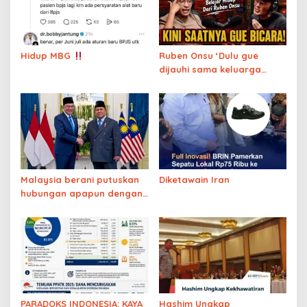
Hidup MBG
Ruben Onsu ‘Dulu gue
dijauhi sama keluarga
besar karena miskin,
sekarang dijauhi karena
Mualaf’
Malaysia berani putuskan
Diketawain Iran
hubungan apapun dengan
Israel, Indonesia tidak
berani putuskan hubungan
dagang dengan Israel
PARADOKS INDONESIA: KAYA
Hashim Ungkap