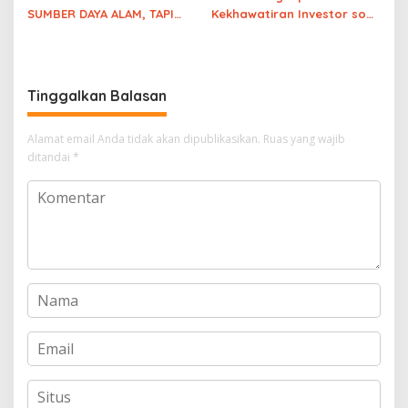
SUMBER DAYA ALAM, TAPI
Kekhawatiran Investor soal
PENDAPATAN NEGARA 80%
Pemerintahan Prabowo-
DARI PAJAK
Gibran, INI PENYEBABNYA
PAK
Tinggalkan Balasan
Alamat email Anda tidak akan dipublikasikan.
Ruas yang wajib
ditandai
*