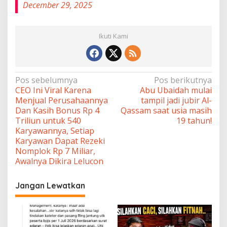
December 29, 2025
Ikuti Kami
Navigasi
Pos sebelumnya
Pos berikutnya
CEO Ini Viral Karena
Abu Ubaidah mulai
pos
Menjual Perusahaannya
tampil jadi jubir Al-
Dan Kasih Bonus Rp 4
Qassam saat usia masih
Triliun untuk 540
19 tahun!
Karyawannya, Setiap
Karyawan Dapat Rezeki
Nomplok Rp 7 Miliar,
Awalnya Dikira Lelucon
Jangan Lewatkan