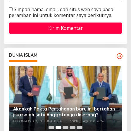
Simpan nama, email, dan situs web saya pada
peramban ini untuk komentar saya berikutnya.
DUNIA ISLAM
Akankah Pakta Pertahanan baru ini bertahan
A
ya
jika salah satu Anggotanya diserang?
T
Di DUNIA ISLAM, INTERNASIONAL
|
Sabtu, 8 Agustus, 2026
Di