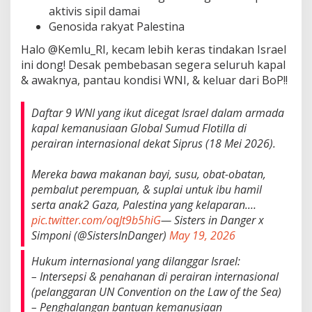
aktivis sipil damai
Genosida rakyat Palestina
Halo @Kemlu_RI, kecam lebih keras tindakan Israel
ini dong! Desak pembebasan segera seluruh kapal
& awaknya, pantau kondisi WNI, & keluar dari BoP!!
Daftar 9 WNI yang ikut dicegat Israel dalam armada
kapal kemanusiaan Global Sumud Flotilla di
perairan internasional dekat Siprus (18 Mei 2026).
Mereka bawa makanan bayi, susu, obat-obatan,
pembalut perempuan, & suplai untuk ibu hamil
serta anak2 Gaza, Palestina yang kelaparan.…
pic.twitter.com/oqJt9b5hiG
— Sisters in Danger x
Simponi (@SistersInDanger)
May 19, 2026
Hukum internasional yang dilanggar Israel:
– Intersepsi & penahanan di perairan internasional
(pelanggaran UN Convention on the Law of the Sea)
– Penghalangan bantuan kemanusiaan