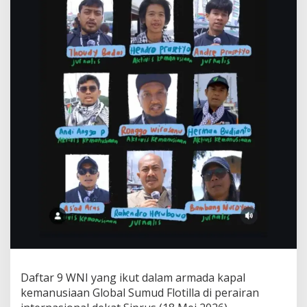
Daftar 9 WNI yang ikut dalam armada kapal
kemanusiaan Global Sumud Flotilla di perairan