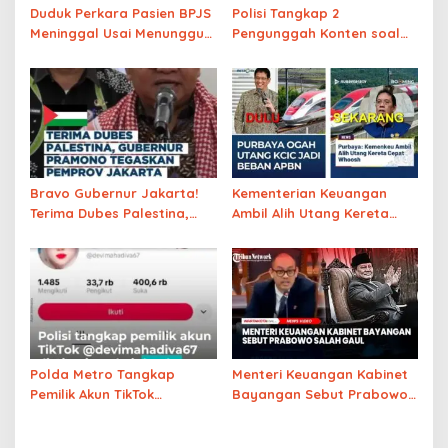
Duduk Perkara Pasien BPJS
Polisi Tangkap 2
Meninggal Usai Menunggu
Pengunggah Konten soal
Kamar 8 Jam, Kemenkes:
Prabowo dan Nuklir Iran
Terjadi di RSCM dan
Terkendala Ruang HCU
Bravo Gubernur Jakarta!
Kementerian Keuangan
Terima Dubes Palestina,
Ambil Alih Utang Kereta
Pramono Tegaskan
Cepat Whoosh WKWKWKWK
Dukungan Untuk
Perjuangan Palestina
Polda Metro Tangkap
Menteri Keuangan Kabinet
Pemilik Akun TikTok
Bayangan Sebut Prabowo
Penyebar Hoaks Rencana
‘Salah Gaul’
Demo Agustus