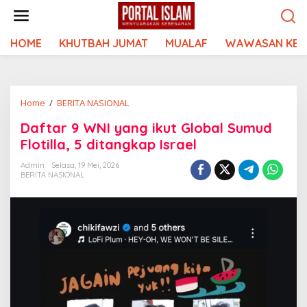
Lewati
ke
konten
HOME
KHUTBAH JUMAT
MUALAF
WAWASAN KEI
Daftar
Home
/
BERITA NASIONAL
9
Daftar 9 WNI yang ikut Global Sumud
WNI
Flotilla, 5 ditangkap Israel
yang
ikut
Admin
Selasa, 19 Mei, 2026
Global
BERITA NASIONAL
Sumud
Flotilla,
5
ditangkap
Israel