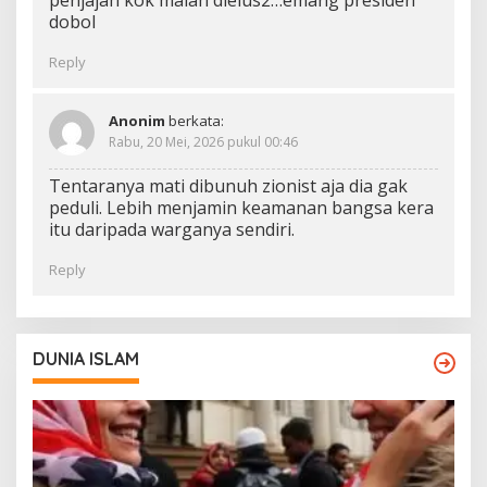
dobol
Reply
Anonim
berkata:
Rabu, 20 Mei, 2026 pukul 00:46
Tentaranya mati dibunuh zionist aja dia gak
peduli. Lebih menjamin keamanan bangsa kera
itu daripada warganya sendiri.
Reply
DUNIA ISLAM