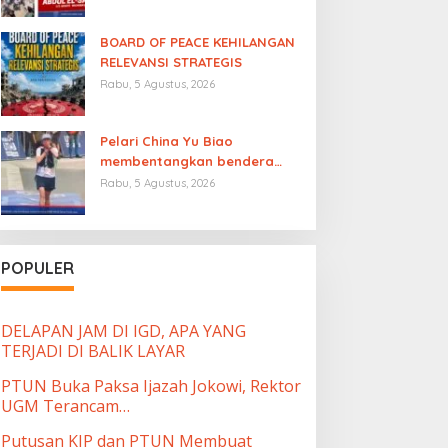
BOARD OF PEACE KEHILANGAN
RELEVANSI STRATEGIS
Rabu, 5 Agustus, 2026
Pelari China Yu Biao
membentangkan bendera
Palestina
usai finish di
Rabu, 5 Agustus, 2026
ajang UTMB Mont-Blanc
sambil menutup mulut atas
“diamnya dunia
internasional”
POPULER
u
 ke
DELAPAN JAM DI IGD, APA YANG
TERJADI DI BALIK LAYAR
PTUN Buka Paksa Ijazah Jokowi, Rektor
UGM Terancam…
Putusan KIP dan PTUN Membuat