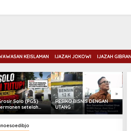
WAWASAN KEISLAMAN
IJAZAH JOKOWI
IJAZAH GIBRA
»
Grosir Solo (PGS)
RESIKO BISNIS DENGAN
A
permanen setelah
UTANG
I
rasi selama 21
Erdogan dan Mohammed bin
 Ekonomi meroket?
Salman membahas kondisi Gaza
anoesoedibjo
Di DUNIA ISLAM
|
Rabu, 5 Agustus, 2026