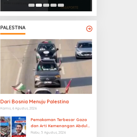
Islam Afghanista
PALESTINA
Dari Bosnia Menuju Palestina
Kamis, 6 Agustus, 2026
Pemakaman Terbesar Gaza
dan Arti Kemenangan Abdul
El-Sayed
Rabu, 5 Agustus, 2026