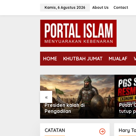
Lewati
Kamis, 6 Agustus 2026
About Us
Contact
ke
konten
HOME
KHUTBAH JUMAT
MUALAF
«
rga koruptor,
Presiden kalah di
Pusat 
hukum Mati,
Pengadilan
tutup 
ya nyali?
berope
tahun.
CATATAN
Hary T