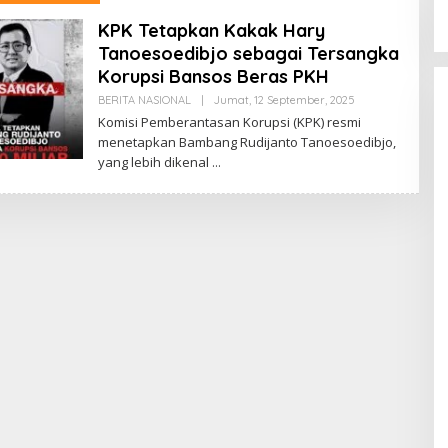
KPK Tetapkan Kakak Hary
Tanoesoedibjo sebagai Tersangka
Korupsi Bansos Beras PKH
Oleh
BERITA NASIONAL
|
Jumat, 12 September, 2025
Admin
Komisi Pemberantasan Korupsi (KPK) resmi
menetapkan Bambang Rudijanto Tanoesoedibjo,
yang lebih dikenal