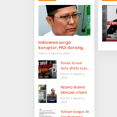
Indonesia surga
koruptor, MUI dorong
hukum Mati, Prabowo
Kamis, 6 Agustus, 2026
punya nyali?
Pusat Grosir
Solo (PGS) tutup
permanen
Kamis, 6 Agustus,
2026
setelah
beroperasi
RESIKO BISNIS
selama 21 tahun.
DENGAN UTANG
Ekonomi
Kamis, 6 Agustus,
meroket?
2026
Tulisan bagus dr.
Gia Pratama