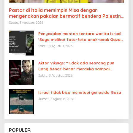
Pastor di Italia memimpin Misa dengan
mengenakan pakaian bermotif bendera Palestina
Sabtu, 8 Agustus, 2026
Penyesalan mantan tentara wanita Israel:
‘Saya melihat foto-foto anak-anak Gaza
yang tewas. Di militer, kami diberi tahu
Sabtu, 8 Agustus, 2026
bahwa kami hanya membunuh teroris,
ternyata bohong’
Aktor Vikings: “Tidak ada seorang pun
yang benar-benar merdeka sampai
Palestina merdeka”
Sabtu, 8 Agustus, 2026
Israel tidak bisa menutupi genosida Gaza
Jumat, 7 Agustus, 2026
POPULER