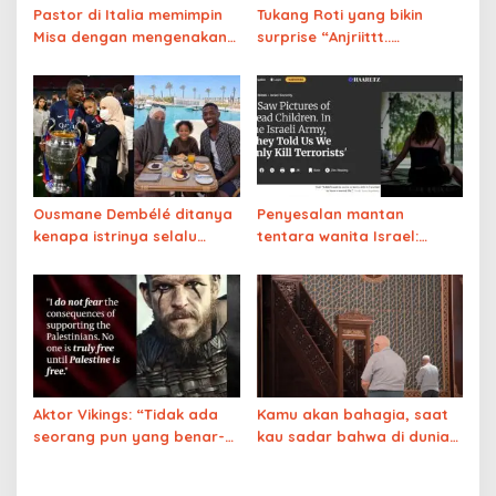
Pastor di Italia memimpin
Tukang Roti yang bikin
Misa dengan mengenakan
surprise “Anjriittt..
pakaian bermotif bendera
mobilnya!”
Palestina
Ousmane Dembélé ditanya
Penyesalan mantan
kenapa istrinya selalu
tentara wanita Israel:
menutup wajah,
‘Saya melihat foto-foto
jawabannya keren
anak-anak Gaza yang
tewas. Di militer, kami diberi
tahu bahwa kami hanya
membunuh teroris,
ternyata bohong’
Aktor Vikings: “Tidak ada
Kamu akan bahagia, saat
seorang pun yang benar-
kau sadar bahwa di dunia
benar merdeka sampai
ini ada sekitar 4200
Palestina merdeka”
agama, dan Allah