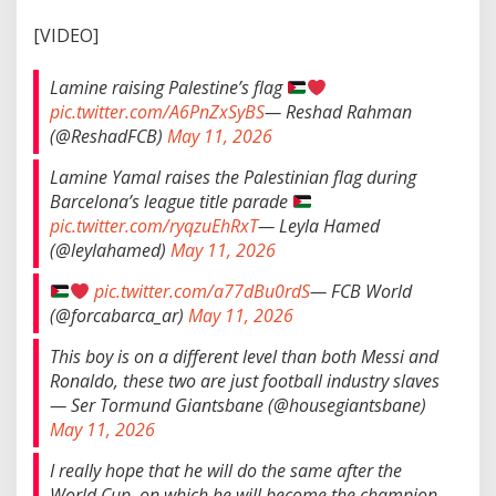
[VIDEO]
Lamine raising Palestine’s flag
pic.twitter.com/A6PnZxSyBS
— Reshad Rahman
(@ReshadFCB)
May 11, 2026
Lamine Yamal raises the Palestinian flag during
Barcelona’s league title parade
pic.twitter.com/ryqzuEhRxT
— Leyla Hamed
(@leylahamed)
May 11, 2026
pic.twitter.com/a77dBu0rdS
— FCB World
(@forcabarca_ar)
May 11, 2026
This boy is on a different level than both Messi and
Ronaldo, these two are just football industry slaves
— Ser Tormund Giantsbane (@housegiantsbane)
May 11, 2026
I really hope that he will do the same after the
World Cup, on which he will become the champion.