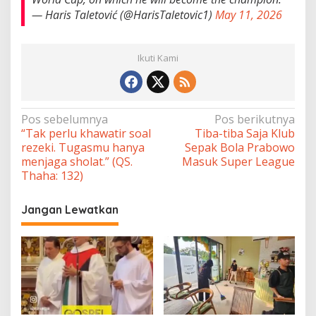
— Haris Taletović (@HarisTaletovic1)
May 11, 2026
Ikuti Kami
Navigasi
Pos sebelumnya
Pos berikutnya
“Tak perlu khawatir soal
Tiba-tiba Saja Klub
pos
rezeki. Tugasmu hanya
Sepak Bola Prabowo
menjaga sholat.” (QS.
Masuk Super League
Thaha: 132)
Jangan Lewatkan